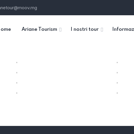
ianetour@moov.mg
Home
Ariane Tourism
I nostri tour
Informaz