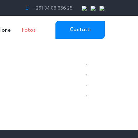
+261 34 08 656 25
Contatti
ione
Fotos