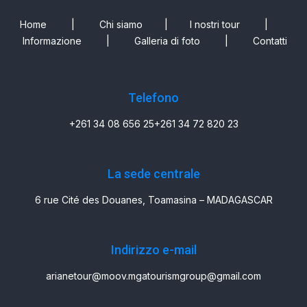
Home
|
Chi siamo
|
I nostri tour
|
Informazione
|
Galleria di foto
|
Contatti
Telefono
+261 34 08 656 25
+261 34 72 820 23
La sede centrale
6 rue Cité des Douanes, Toamasina – MADAGASCAR
Indirizzo e-mail
arianetour@moov.mg
atourismgroup@gmail.com