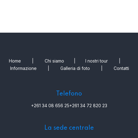
Home
|
Chi siamo
|
I nostri tour
|
Informazione
|
Galleria di foto
|
Contatti
Telefono
+261 34 08 656 25
+261 34 72 820 23
La sede centrale