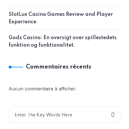
SlotLux Casino Games Review and Player
Experience
Godz Casino: En oversigt over spillestedets
funktion og funktionalitet.
Commentaires récents
Aucun commentaire à afficher.