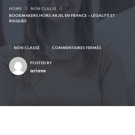
HOME
NON CLASSÉ
BOOKMAKERS HORS ARJEL EN FRANCE – LÉGALITÉ ET
RISQUES
NON CLASSÉ
COMMENTAIRES FERMÉS
POSTED BY
ariane