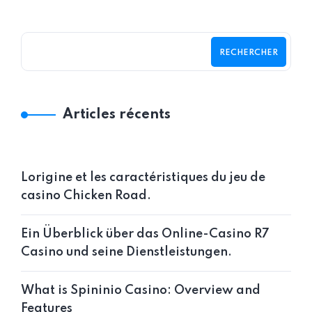
RECHERCHER
Articles récents
Lorigine et les caractéristiques du jeu de
casino Chicken Road.
Ein Überblick über das Online-Casino R7
Casino und seine Dienstleistungen.
What is Spininio Casino: Overview and
Features