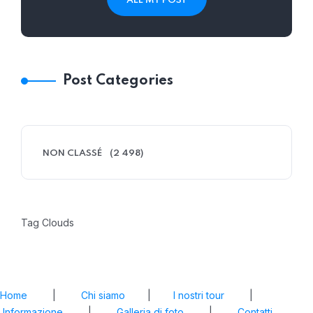
ALL MY POST
Post Categories
NON CLASSÉ
(2 498)
Tag Clouds
Home
|
Chi siamo
|
I nostri tour
|
Informazione
|
Galleria di foto
|
Contatti