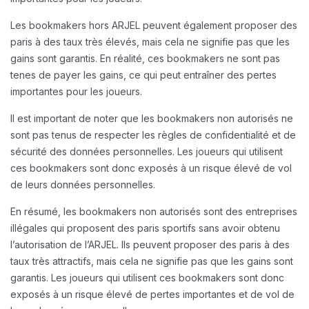
Les bookmakers hors ARJEL peuvent également proposer des
paris à des taux très élevés, mais cela ne signifie pas que les
gains sont garantis. En réalité, ces bookmakers ne sont pas
tenes de payer les gains, ce qui peut entraîner des pertes
importantes pour les joueurs.
Il est important de noter que les bookmakers non autorisés ne
sont pas tenus de respecter les règles de confidentialité et de
sécurité des données personnelles. Les joueurs qui utilisent
ces bookmakers sont donc exposés à un risque élevé de vol
de leurs données personnelles.
En résumé, les bookmakers non autorisés sont des entreprises
illégales qui proposent des paris sportifs sans avoir obtenu
l’autorisation de l’ARJEL. Ils peuvent proposer des paris à des
taux très attractifs, mais cela ne signifie pas que les gains sont
garantis. Les joueurs qui utilisent ces bookmakers sont donc
exposés à un risque élevé de pertes importantes et de vol de