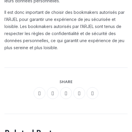
leurs données personnelles.
Il est donc important de choisir des bookmakers autorisés par
l’ARJEL pour garantir une expérience de jeu sécurisée et
loisible. Les bookmakers autorisés par l’ARJEL sont tenus de
respecter les règles de confidentialité et de sécurité des
données personnelles, ce qui garantit une expérience de jeu
plus sereine et plus loisible.
SHARE