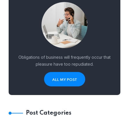
Obligations of business will frequently occur that
pleasure have too repudiated.
ALL MY POST
Post Categories