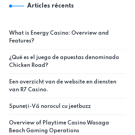
Articles récents
What is Energy Casino: Overview and
Features?
¿Qué es el juego de apuestas denominado
Chicken Road?
Een overzicht van de website en diensten
van R7 Casino.
Spuneți-Vă norocul cu jeetbuzz
Overview of Playtime Casino Wasaga
Beach Gaming Operations