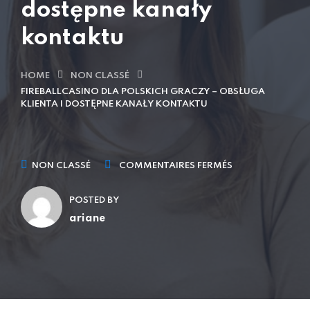
dostępne kanały
kontaktu
HOME
NON CLASSÉ
FIREBALLCASINO DLA POLSKICH GRACZY – OBSŁUGA
KLIENTA I DOSTĘPNE KANAŁY KONTAKTU
NON CLASSÉ
COMMENTAIRES FERMÉS
POSTED BY
ariane