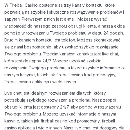
W Fireball Casino dostępne są trzy kanały kontaktu, które
pozwalają na szybkie i skuteczne rozwiązywanie problemów i
zapytań. Pierwszym z nich jest e-mail. Możesz wysłać
wiadomość do naszego zespołu obsługi klienta, a nasza ekipa
pomoże w rozwiązaniu Twojego problemu w ciągu 24 godzin.
Drugim kanałem kontaktu jest telefon. Możesz skontaktować
się z nami bezpośrednio, aby uzyskać szybkie rozwiązanie
Twojego problemu. Trzecim kanałem kontaktu jest live chat,
który jest dostępny 24/7. Możesz uzyskać szybkie
rozwiązanie Twojego problemu, a także uzyskać informacje o
naszym kasynie, takich jak fireball casino kod promocyjny,
fireball casino aplikacja i wiele innych.
Live chat jest idealnym rozwiązaniem dla tych, którzy
potrzebują szybkiego rozwiązania problemu. Nasz zespół
obsługi klienta jest dostępny 24/7, aby pomóc w rozwiązaniu
Twojego problemu. Możesz uzyskać informacje o naszym
kasynie, takich jak fireball casino kod promocyjny, fireball
casino aplikacja i wiele innych. Nasz live chat jest dostępny dla