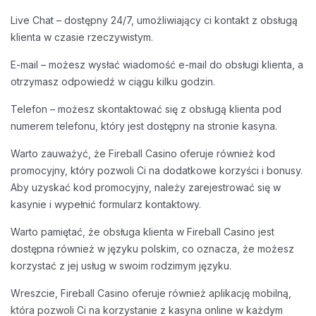
Live Chat – dostępny 24/7, umożliwiający ci kontakt z obsługą
klienta w czasie rzeczywistym.
E-mail – możesz wysłać wiadomość e-mail do obsługi klienta, a
otrzymasz odpowiedź w ciągu kilku godzin.
Telefon – możesz skontaktować się z obsługą klienta pod
numerem telefonu, który jest dostępny na stronie kasyna.
Warto zauważyć, że Fireball Casino oferuje również kod
promocyjny, który pozwoli Ci na dodatkowe korzyści i bonusy.
Aby uzyskać kod promocyjny, należy zarejestrować się w
kasynie i wypełnić formularz kontaktowy.
Warto pamiętać, że obsługa klienta w Fireball Casino jest
dostępna również w języku polskim, co oznacza, że możesz
korzystać z jej usług w swoim rodzimym języku.
Wreszcie, Fireball Casino oferuje również aplikację mobilną,
która pozwoli Ci na korzystanie z kasyna online w każdym