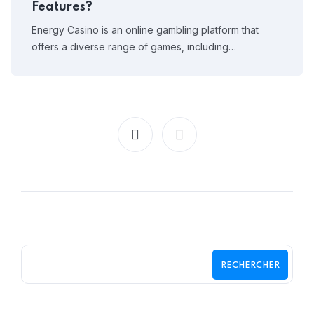
Features?
Energy Casino is an online gambling platform that
offers a diverse range of games, including…
RECHERCHER