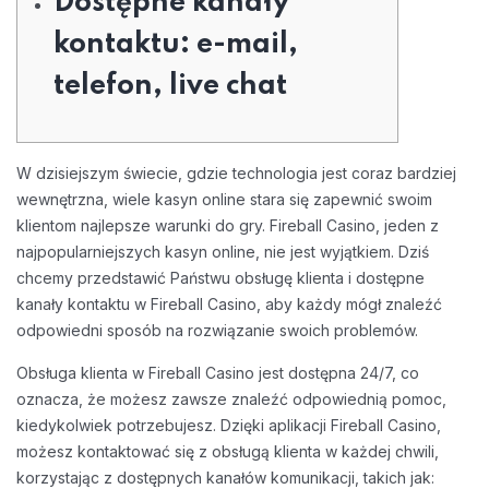
Dostępne kanały
kontaktu: e-mail,
telefon, live chat
W dzisiejszym świecie, gdzie technologia jest coraz bardziej
wewnętrzna, wiele kasyn online stara się zapewnić swoim
klientom najlepsze warunki do gry. Fireball Casino, jeden z
najpopularniejszych kasyn online, nie jest wyjątkiem. Dziś
chcemy przedstawić Państwu obsługę klienta i dostępne
kanały kontaktu w Fireball Casino, aby każdy mógł znaleźć
odpowiedni sposób na rozwiązanie swoich problemów.
Obsługa klienta w Fireball Casino jest dostępna 24/7, co
oznacza, że możesz zawsze znaleźć odpowiednią pomoc,
kiedykolwiek potrzebujesz. Dzięki aplikacji Fireball Casino,
możesz kontaktować się z obsługą klienta w każdej chwili,
korzystając z dostępnych kanałów komunikacji, takich jak: