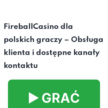
FireballCasino dla
polskich graczy – Obsługa
klienta i dostępne kanały
kontaktu
▶️ GRAĆ